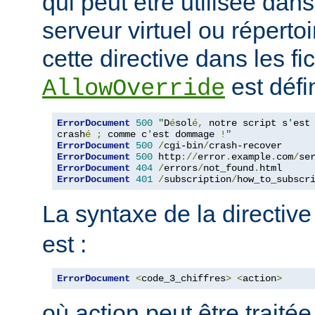
qui peut être utilisée dan
serveur virtuel ou répertoi
cette directive dans les fi
est défin
AllowOverride
ErrorDocument
500
"
D
é
sol
é,
 notre script s
'
est

crash
é
;
 comme c
'
est dommage 
!
"
ErrorDocument
500
/
cgi-bin
/
ErrorDocument
500
 http
://
error
.
example
.
com
/
se
ErrorDocument
404
/
errors
/
not_found
.
ErrorDocument
401
/
subscription
/
how_to_subscr
La syntaxe de la directiv
est :
ErrorDocument
<
code_3_chiffres
>
<
action
>
où action peut être traité