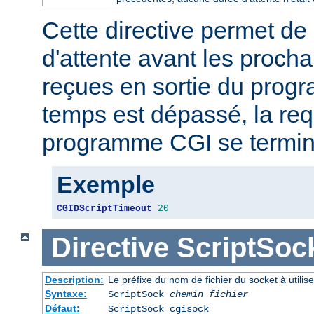
Cette directive permet de 
d'attente avant les proch
reçues en sortie du prog
temps est dépassé, la req
programme CGI se termin
Exemple
CGIDScriptTimeout
20
Directive
ScriptSoc
Description:
Le préfixe du nom de fichier du socket à util
Syntaxe:
ScriptSock
chemin fichier
Défaut:
ScriptSock cgisock