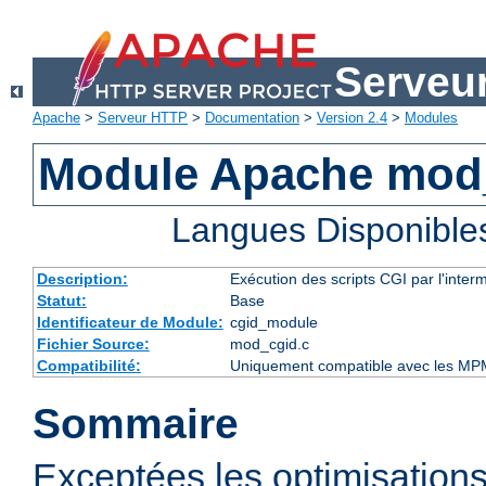
Serveu
Apache
>
Serveur HTTP
>
Documentation
>
Version 2.4
>
Modules
Module Apache mod
Langues Disponible
Description:
Exécution des scripts CGI par l'inte
Statut:
Base
Identificateur de Module:
cgid_module
Fichier Source:
mod_cgid.c
Compatibilité:
Uniquement compatible avec les MP
Sommaire
Exceptées les optimisations 