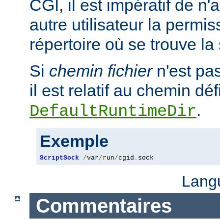
CGI, il est impératif de n
autre utilisateur la permis
répertoire où se trouve la
Si
chemin fichier
n'est pa
il est relatif au chemin déf
.
DefaultRuntimeDir
Exemple
ScriptSock
/
var
/
run
/
cgid
.
sock
Lang
Commentaires