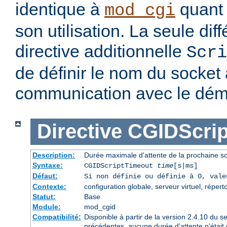
identique à
quant 
mod_cgi
son utilisation. La seule dif
directive additionnelle
Scri
de définir le nom du socket à
communication avec le dé
Directive
CGIDScrip
Description:
Durée maximale d'attente de la prochaine 
Syntaxe:
CGIDScriptTimeout
time
[s|ms]
Défaut:
Si non définie ou définie à 0, val
Contexte:
configuration globale, serveur virtuel, répert
Statut:
Base
Module:
mod_cgid
Compatibilité:
Disponible à partir de la version 2.4.10 du 
précédentes, aucune durée d'attente n'était 