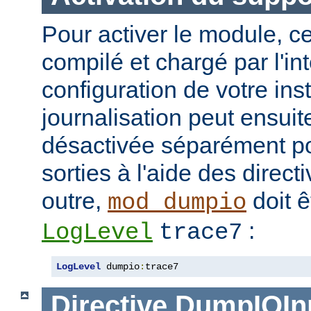
Pour activer le module, ce
compilé et chargé par l'in
configuration de votre in
journalisation peut ensuit
désactivée séparément po
sorties à l'aide des direc
outre,
doit ê
mod_dumpio
:
LogLevel
trace7
LogLevel
 dumpio
:
trace7
Directive
DumpIOIn