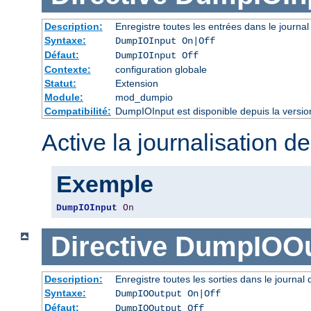
Description:
Enregistre toutes les entrées dans le journal
Syntaxe:
DumpIOInput On|Off
Défaut:
DumpIOInput Off
Contexte:
configuration globale
Statut:
Extension
Module:
mod_dumpio
Compatibilité:
DumpIOInput est disponible depuis la versio
Active la journalisation de
Exemple
DumpIOInput
On
Directive
DumpIOOu
Description:
Enregistre toutes les sorties dans le journal
Syntaxe:
DumpIOOutput On|Off
Défaut:
DumpIOOutput Off