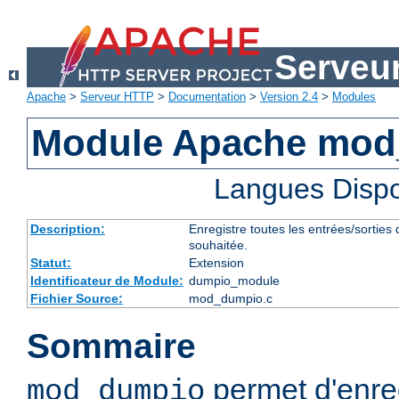
Serveu
Apache
>
Serveur HTTP
>
Documentation
>
Version 2.4
>
Modules
Module Apache mo
Langues Dispo
Description:
Enregistre toutes les entrées/sorties
souhaitée.
Statut:
Extension
Identificateur de Module:
dumpio_module
Fichier Source:
mod_dumpio.c
Sommaire
permet d'enreg
mod_dumpio