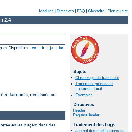
Modules
|
Directives
|
FAQ
|
Glossaire
|
Plan du site
n 2.4
gues Disponibles:
en
|
fr
|
ja
|
ko
Sujets
Chronologie du traitement
Traitement précoce et
traitement tardif
t être fusionnés, remplacés ou
Exemples
Directives
Header
RequestHeader
Traitement des bugs
 portée en les plaçant dans des
Journal des modifications de