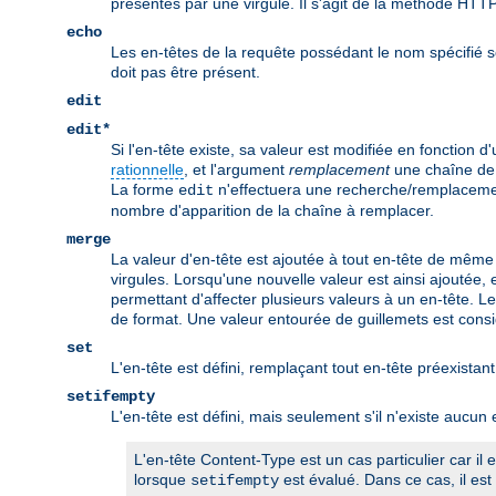
présentes par une virgule. Il s'agit de la méthode HTTP
echo
Les en-têtes de la requête possédant le nom spécifié s
doit pas être présent.
edit
edit*
Si l'en-tête existe, sa valeur est modifiée en fonction d
rationnelle
, et l'argument
remplacement
une chaîne de 
La forme
n'effectuera une recherche/remplacement
edit
nombre d'apparition de la chaîne à remplacer.
merge
La valeur d'en-tête est ajoutée à tout en-tête de même 
virgules. Lorsqu'une nouvelle valeur est ainsi ajoutée,
permettant d'affecter plusieurs valeurs à un en-tête. L
de format. Une valeur entourée de guillemets est cons
set
L'en-tête est défini, remplaçant tout en-tête préexis
setifempty
L'en-tête est défini, mais seulement s'il n'existe aucu
L'en-tête Content-Type est un cas particulier car il
lorsque
est évalué. Dans ce cas, il est 
setifempty