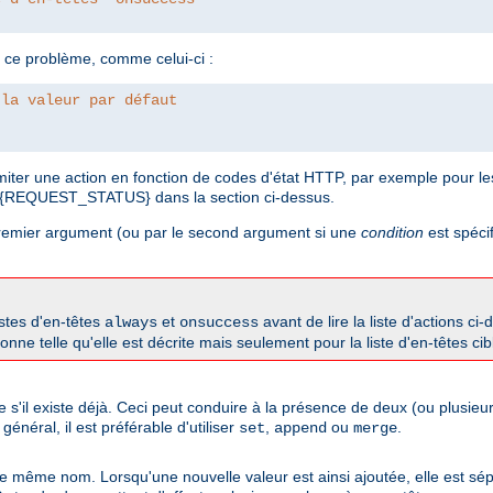
 ce problème, comme celui-ci :
 la valeur par défaut
imiter une action en fonction de codes d'état HTTP, par exemple pour 
 %{REQUEST_STATUS} dans la section ci-dessus.
 premier argument (ou par le second argument si une
condition
est spécif
istes d'en-têtes
et
avant de lire la liste d'actions ci
always
onsuccess
onne telle qu'elle est décrite mais seulement pour la liste d'en-têtes cib
me s'il existe déjà. Ceci peut conduire à la présence de deux (ou plusi
néral, il est préférable d'utiliser
,
ou
.
set
append
merge
 de même nom. Lorsqu'une nouvelle valeur est ainsi ajoutée, elle est sép