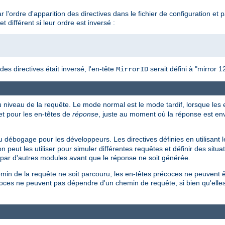
 l'ordre d'apparition des directives dans le fichier de configuration et
et différent si leur ordre est inversé :
 des directives était inversé, l'en-tête
serait défini à "mirror 1
MirrorID
u niveau de la requête. Le mode normal est le mode tardif, lorsque les
t pour les en-têtes de
réponse
, juste au moment où la réponse est env
 débogage pour les développeurs. Les directives définies en utilisant 
n peut les utiliser pour simuler différentes requêtes et définir des situa
t par d'autres modules avant que le réponse ne soit générée.
min de la requête ne soit parcouru, les en-têtes précoces ne peuvent ê
récoces ne peuvent pas dépendre d'un chemin de requête, si bien qu'ell