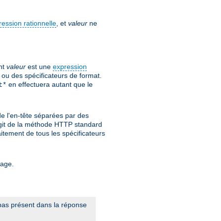
ression rationnelle
, et
valeur
ne
nt
valeur
est une
expression
ou des spécificateurs de format.
en effectuera autant que le
t*
de l'en-tête séparées par des
s'agit de la méthode HTTP standard
itement de tous les spécificateurs
tage.
t pas présent dans la réponse