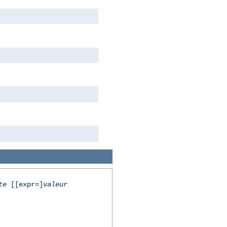
te
[[expr=]
valeur