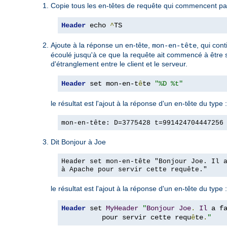
Copie tous les en-têtes de requête qui commencent par
Header
 echo 
^
TS
Ajoute à la réponse un en-tête,
, qui con
mon-en-tête
écoulé jusqu'à ce que la requête ait commencé à être ser
d'étranglement entre le client et le serveur.
Header
 set mon-en-t
ê
te 
"%D %t"
le résultat est l'ajout à la réponse d'un en-tête du type :
mon-en-tête: D=3775428 t=991424704447256
Dit Bonjour à Joe
Header set mon-en-tête "Bonjour Joe. Il 
à Apache pour servir cette requête."
le résultat est l'ajout à la réponse d'un en-tête du type :
Header
 set 
MyHeader
"
Bonjour
Joe
.
Il
 a f
          pour servir cette requ
ê
te
.
"