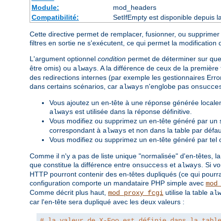
Module:
mod_headers
Compatibilité:
SetIfEmpty est disponible depuis l
Cette directive permet de remplacer, fusionner, ou supprimer
filtres en sortie ne s'exécutent, ce qui permet la modification 
L'argument optionnel
condition
permet de déterminer sur quell
être omis) ou
. A la différence de ceux de la première
always
des redirections internes (par exemple les gestionnaires Erro
dans certains scénarios, car
n'englobe pas
always
onsucce
Vous ajoutez un en-tête à une réponse générée localem
est utilisée dans la réponse définitive.
always
Vous modifiez ou supprimez un en-tête généré par un 
correspondant à
et non dans la table par défau
always
Vous modifiez ou supprimez un en-tête généré par tel o
Comme il n'y a pas de liste unique "normalisée" d'en-têtes, la
que constitue la différence entre
et
. Si v
onsuccess
always
HTTP pourront contenir des en-têtes dupliqués (ce qui pourr
configuration comporte un mandataire PHP simple avec
mod
Comme décrit plus haut,
utilise la table
mod_proxy_fcgi
al
car l'en-tête sera dupliqué avec les deux valeurs :
# la valeur de X-Foo est définie dans la tabl