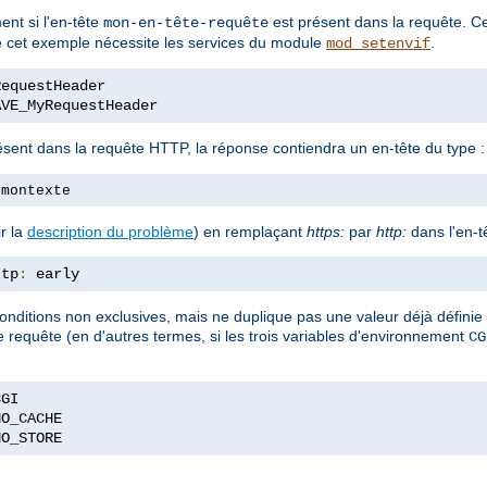
ent si l'en-tête
est présent dans la requête. Ce
mon-en-tête-requête
ue cet exemple nécessite les services du module
.
mod_setenvif
AVE_MyRequestHeader
ésent dans la requête HTTP, la réponse contiendra un en-tête du type :
 montexte
r la
description du problème
) en remplaçant
https:
par
http:
dans l'en-t
ttp
:
 early
onditions non exclusives, mais ne duplique pas une valeur déjà définie d
ne requête (en d'autres termes, si les trois variables d'environnement
CG
NO_STORE