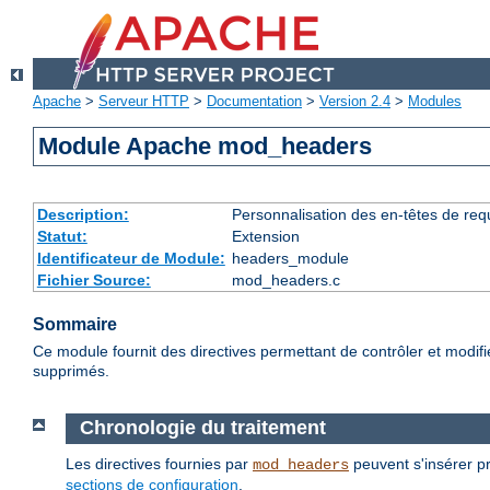
Apache
>
Serveur HTTP
>
Documentation
>
Version 2.4
>
Modules
Module Apache mod_headers
Description:
Personnalisation des en-têtes de re
Statut:
Extension
Identificateur de Module:
headers_module
Fichier Source:
mod_headers.c
Sommaire
Ce module fournit des directives permettant de contrôler et modif
supprimés.
Chronologie du traitement
Les directives fournies par
peuvent s'insérer pr
mod_headers
sections de configuration
.