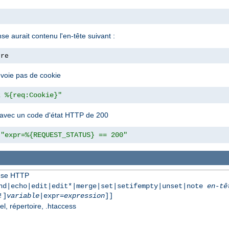
nse aurait contenu l'en-tête suivant :
ore
envoie pas de cookie
z %{req:Cookie}"
 avec un code d'état HTTP de 200
"expr=%{REQUEST_STATUS} == 200"
onse HTTP
nd|echo|edit|edit*|merge|set|setifempty|unset|note
en-tê
!]
variable
|expr=
expression
]]
el, répertoire, .htaccess