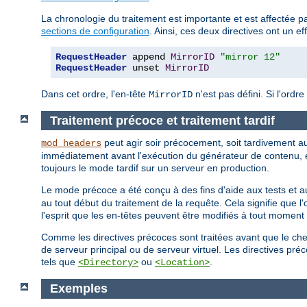
La chronologie du traitement est importante et est affectée par
sections de configuration
. Ainsi, ces deux directives ont un eff
RequestHeader
 append 
MirrorID
"mirror 12"
RequestHeader
 unset 
MirrorID
Dans cet ordre, l'en-tête
n'est pas défini. Si l'ordre
MirrorID
Traitement précoce et traitement tardif
peut agir soir précocement, soit tardivement a
mod_headers
immédiatement avant l'exécution du générateur de contenu, e
toujours le mode tardif sur un serveur en production.
Le mode précoce a été conçu à des fins d'aide aux tests et au
au tout début du traitement de la requête. Cela signifie que l'o
l'esprit que les en-têtes peuvent être modifiés à tout momen
Comme les directives précoces sont traitées avant que le che
de serveur principal ou de serveur virtuel. Les directives p
tels que
ou
.
<Directory>
<Location>
Exemples