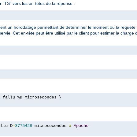
 "TS" vers les en-têtes de la réponse :
tient un horodatage permettant de déterminer le moment où la requête a
vie. Cet en-tête peut être utilisé par le client pour estimer la charge 
a fallu %D microsecondes \
allu D
=
3775428
 microsecondes 
à
Apache