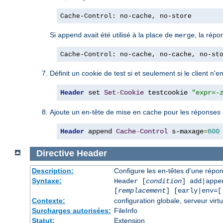
Cache-Control: no-cache, no-store
Si
avait été utilisé à la place de
, la répo
append
merge
Cache-Control: no-cache, no-cache, no-st
Définit un cookie de test si et seulement si le client n'
Header
 set 
Set
-
Cookie
 testcookie 
"expr=-
Ajoute un en-tête de mise en cache pour les réponses
Header
 append 
Cache
-
Control
 s-maxage
=
600
Directive
Header
Description:
Configure les en-têtes d'une rép
Syntaxe:
Header [
condition
] add|appe
[
remplacement
] [early|env=[
Contexte:
configuration globale, serveur virtu
Surcharges autorisées:
FileInfo
Statut:
Extension