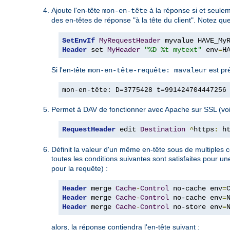
Ajoute l'en-tête
à la réponse si et seulem
mon-en-tête
des en-têtes de réponse "à la tête du client". Notez q
SetEnvIf
MyRequestHeader
Header
 set 
MyHeader
"%D %t mytext"
 env
=
H
Si l'en-tête
est pr
mon-en-tête-requête: mavaleur
mon-en-tête: D=3775428 t=991424704447256
Permet à DAV de fonctionner avec Apache sur SSL (voi
RequestHeader
 edit 
Destination
^
https
:
 h
Définit la valeur d'un même en-tête sous de multiples c
toutes les conditions suivantes sont satisfaites pour u
pour la requête) :
Header
 merge 
Cache
-
Control
 no-cache env
=
Header
 merge 
Cache
-
Control
 no-cache env
=
Header
 merge 
Cache
-
Control
 no-store env
=
alors, la réponse contiendra l'en-tête suivant :