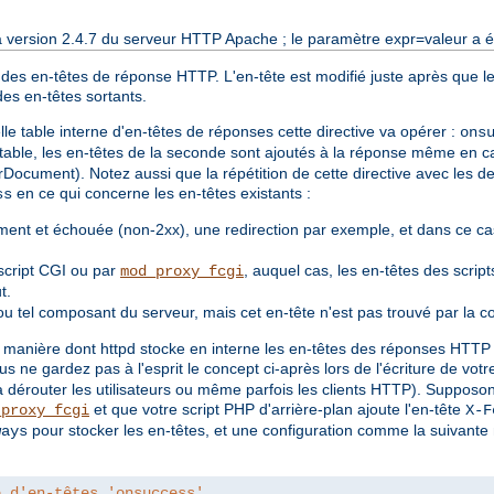
a version 2.4.7 du serveur HTTP Apache ; le paramètre expr=valeur a ét
 des en-têtes de réponse HTTP. L'en-tête est modifié juste après que le
des en-têtes sortants.
e table interne d'en-têtes de réponses cette directive va opérer :
ons
 table, les en-têtes de la seconde sont ajoutés à la réponse même en ca
rDocument). Notez aussi que la répétition de cette directive avec les de
en ce qui concerne les en-têtes existants :
ss
ent et échouée (non-2xx), une redirection par exemple, et dans ce cas
script CGI ou par
, auquel cas, les en-têtes des scrip
mod_proxy_fcgi
t.
u tel composant du serveur, mais cet en-tête n'est pas trouvé par la c
 manière dont httpd stocke en interne les en-têtes des réponses HTTP es
ous ne gardez pas à l'esprit le concept ci-après lors de l'écriture de vot
a dérouter les utilisateurs ou même parfois les clients HTTP). Suppos
et que votre script PHP d'arrière-plan ajoute l'en-tête
_proxy_fcgi
X-F
pour stocker les en-têtes, et une configuration comme la suivante 
ways
e d'en-têtes 'onsuccess'