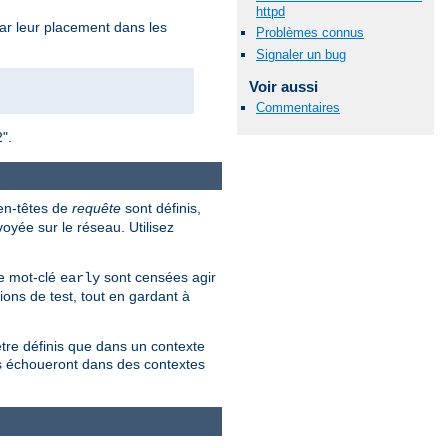
httpd
 par leur placement dans les
Problèmes connus
Signaler un bug
Voir aussi
Commentaires
2".
 en-têtes de
requête
sont définis,
oyée sur le réseau. Utilisez
le mot-clé
sont censées agir
early
tions de test, tout en gardant à
tre définis que dans un contexte
es échoueront dans des contextes