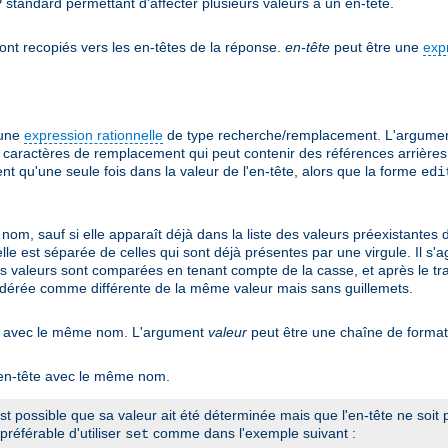
 standard permettant d'affecter plusieurs valeurs à un en-tête.
ont recopiés vers les en-têtes de la réponse.
en-tête
peut être une
exp
'une
expression rationnelle
de type recherche/remplacement. L'argume
caractères de remplacement qui peut contenir des références arrières 
 qu'une seule fois dans la valeur de l'en-tête, alors que la forme
edi
nom, sauf si elle apparaît déjà dans la liste des valeurs préexistantes 
 elle est séparée de celles qui sont déjà présentes par une virgule. Il 
es valeurs sont comparées en tenant compte de la casse, et après le tra
idérée comme différente de la même valeur mais sans guillemets.
tant avec le même nom. L'argument
valeur
peut être une chaîne de forma
n en-tête avec le même nom.
 est possible que sa valeur ait été déterminée mais que l'en-tête ne soi
préférable d'utiliser
comme dans l'exemple suivant :
set