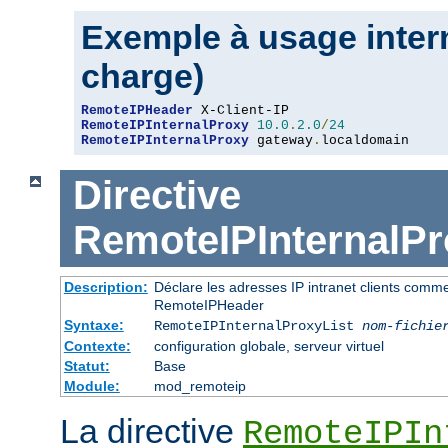
Exemple à usage intern
charge)
RemoteIPHeader
RemoteIPInternalProxy
10.0
.
2.0
/
24
RemoteIPInternalProxy
 gateway
.
localdomain
Directive
RemoteIPInternalPr
Description:
Déclare les adresses IP intranet clients comm
RemoteIPHeader
Syntaxe:
RemoteIPInternalProxyList
nom-fichie
Contexte:
configuration globale, serveur virtuel
Statut:
Base
Module:
mod_remoteip
La directive
RemoteIPIn