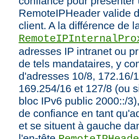
confiance pour présenter 
RemoteIPHeader valide de
client. A la différence de l
RemoteIPInternalPro
adresses IP intranet ou p
de tels mandataires, y co
d'adresses 10/8, 172.16/1
169.254/16 et 127/8 (ou s
bloc IPv6 public 2000::/3)
de confiance en tant qu'a
et se situent à gauche da
l'en-tête
RemoteIPHeade