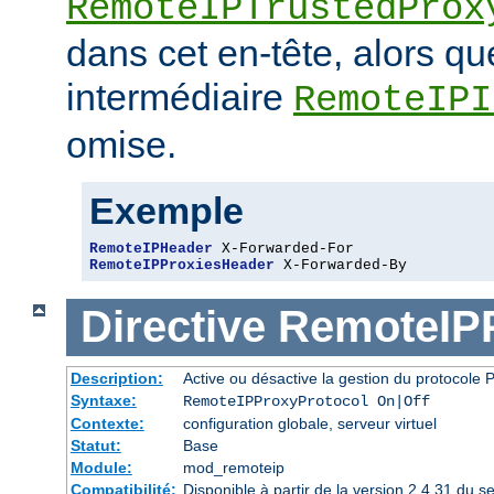
RemoteIPTrustedProx
dans cet en-tête, alors q
intermédiaire
RemoteIPI
omise.
Exemple
RemoteIPHeader
RemoteIPProxiesHeader
 X-Forwarded-By
Directive
RemoteIPP
Description:
Active ou désactive la gestion du protocol
Syntaxe:
RemoteIPProxyProtocol On|Off
Contexte:
configuration globale, serveur virtuel
Statut:
Base
Module:
mod_remoteip
Compatibilité:
Disponible à partir de la version 2.4.31 du