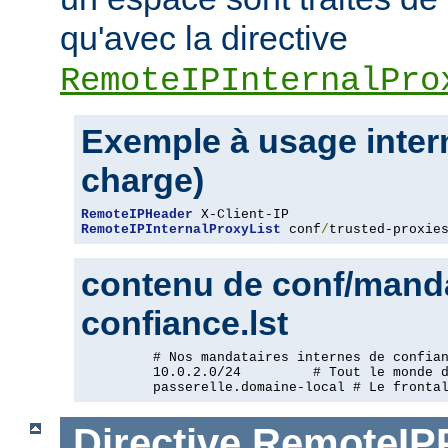
qu'avec la directive
RemoteIPInternalPro
Exemple à usage intern
charge)
RemoteIPHeader
RemoteIPInternalProxyList
 conf
/
trusted-proxie
contenu de conf/manda
confiance.lst
         # Nos mandataires internes de confian
         10.0.2.0/24         # Tout le monde d
         passerelle.domaine-local # Le fronta
Directive
RemoteIP