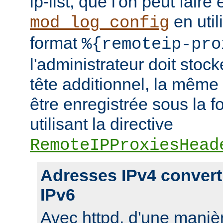
ip-list, que l'on peut faire
en util
mod_log_config
format
%{remoteip-pro
l'administrateur doit stoc
tête additionnel, la même
être enregistrée sous la f
utilisant la directive
RemoteIPProxiesHead
Adresses IPv4 convert
IPv6
Avec httpd, d'une manièr