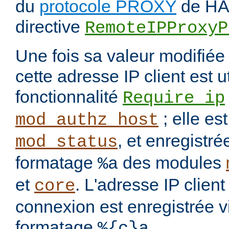
du
protocole PROXY
de HAP
directive
RemoteIPProxyP
Une fois sa valeur modifié
cette adresse IP client est u
fonctionnalité
Require ip
; elle es
mod_authz_host
, et enregistré
mod_status
formatage
des modules
%a
et
. L'adresse IP clien
core
connexion est enregistrée v
formatage
.
%{c}a