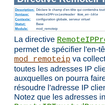
Description:
Déclare le champ d'en-tête qui contiendra tout
Syntaxe:
RemoteIPProxiesHeader
Nom_en-tête
Contexte:
configuration globale, serveur virtuel
Statut:
Base
Module:
mod_remoteip
La directive
RemoteIPPr
permet de spécifier l'en-t
va collect
mod_remoteip
toutes les adresses IP cli
auxquelles on pourra fair
résoudre l'adresse IP clie
Notez que les adresses i