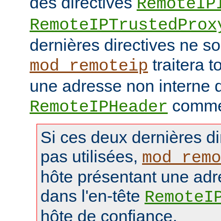
des directives
RemoteIP
RemoteIPTrustedProx
dernières directives ne so
traitera t
mod_remoteip
une adresse non interne d
comme 
RemoteIPHeader
Si ces deux dernières di
pas utilisées,
mod_remo
hôte présentant une adr
dans l'en-tête
RemoteI
hôte de confiance.