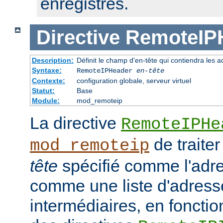
enregistrés.
Directive
RemoteIP
Description:
Définit le champ d'en-tête qui contiendra les a
Syntaxe:
RemoteIPHeader
en-tête
Contexte:
configuration globale, serveur virtuel
Statut:
Base
Module:
mod_remoteip
La directive
RemoteIPHe
de traiter
mod_remoteip
tête
spécifié comme l'adre
comme une liste d'adresse
intermédiaires, en fonctio