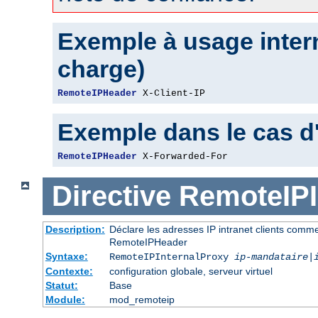
Exemple à usage intern
charge)
RemoteIPHeader
 X-Client-IP
Exemple dans le cas d
RemoteIPHeader
 X-Forwarded-For
Directive
RemoteIPI
Description:
Déclare les adresses IP intranet clients comm
RemoteIPHeader
Syntaxe:
RemoteIPInternalProxy
ip-mandataire
|
Contexte:
configuration globale, serveur virtuel
Statut:
Base
Module:
mod_remoteip