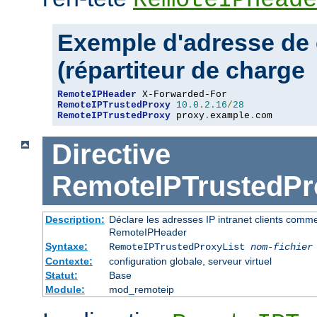
Exemple d'adresse de 
(répartiteur de charge
RemoteIPHeader
RemoteIPTrustedProxy
10.0
.
2.16
/
28
RemoteIPTrustedProxy
 proxy
.
example
.
com
Directive
RemoteIPTrustedPr
Description:
Déclare les adresses IP intranet clients comm
RemoteIPHeader
Syntaxe:
RemoteIPTrustedProxyList
nom-fichier
Contexte:
configuration globale, serveur virtuel
Statut:
Base
Module:
mod_remoteip