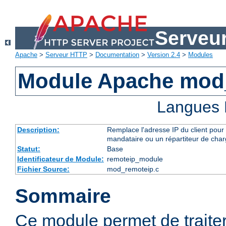
Serveu
Apache
>
Serveur HTTP
>
Documentation
>
Version 2.4
>
Modules
Module Apache mod
Langues 
Description:
Remplace l'adresse IP du client pour 
mandataire ou un répartiteur de charg
Statut:
Base
Identificateur de Module:
remoteip_module
Fichier Source:
mod_remoteip.c
Sommaire
Ce module permet de traiter l