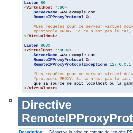
Listen
80
<
VirtualHost
*:
80
>
ServerName
 www
.
example
.
com

RemoteIPProxyProtocol
On
#Les requêtes pour ce serveur virtuel doi
#protocole PROXY. Si ce n'est pas le cas,
</
VirtualHost
>
Listen
8080
<
VirtualHost
*:
8080
>
ServerName
 www
.
example
.
com

RemoteIPProxyProtocol
On
RemoteIPProxyProtocolExceptions
127.0
.
0.1
#Les requêtes pour ce serveur virtuel doi
#protocole PROXY. Si ce n'est pas le cas,
    que sa source ne soit localhost ou la gam
</
VirtualHost
>
Directive
RemoteIPProxyProt
Description:
Désactive la prise en compte de l'en-tête P