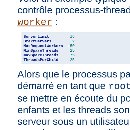
contrôle processus-threa
:
worker
ServerLimit
16
StartServers
2
MaxRequestWorkers
150
MinSpareThreads
25
MaxSpareThreads
75
ThreadsPerChild
25
Alors que le processus pa
démarré en tant que
roo
se mettre en écoute du po
enfants et les threads son
serveur sous un utilisateu