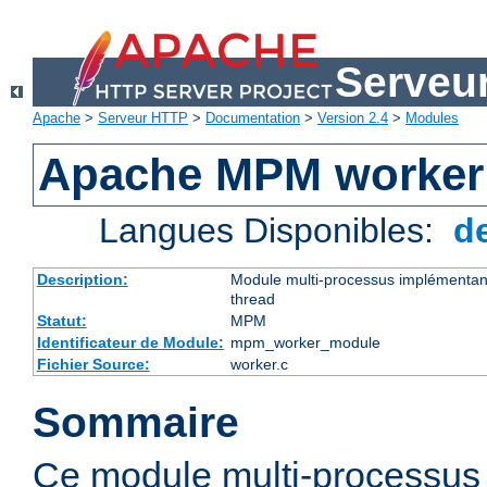
Serveu
Apache
>
Serveur HTTP
>
Documentation
>
Version 2.4
>
Modules
Apache MPM worker
Langues Disponibles:
d
Description:
Module multi-processus implémentant
thread
Statut:
MPM
Identificateur de Module:
mpm_worker_module
Fichier Source:
worker.c
Sommaire
Ce module multi-processu