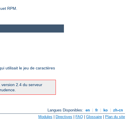
aquet RPM.
utilisait le jeu de caractères
a version 2.4 du serveur
prudence.
Langues Disponibles:
en
|
fr
|
ko
|
zh-cn
Modules
|
Directives
|
FAQ
|
Glossaire
|
Plan du site