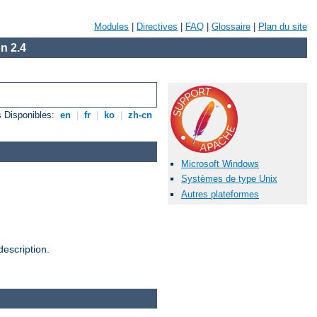
Modules
|
Directives
|
FAQ
|
Glossaire
|
Plan du site
n 2.4
 Disponibles:
en
|
fr
|
ko
|
zh-cn
Microsoft Windows
Systèmes de type Unix
Autres plateformes
escription.