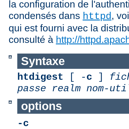
la configuration de l'authent
condensés dans
, v
httpd
qui est fourni avec la distrib
consulté à
http://httpd.apac
Syntaxe
htdigest
[ -
c
]
fic
passe
realm
nom-uti
options
-c