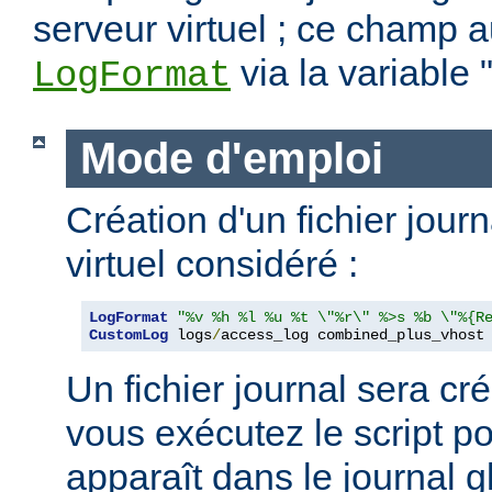
serveur virtuel ; ce champ a
via la variable 
LogFormat
Mode d'emploi
Création d'un fichier jour
virtuel considéré :
LogFormat
"%v %h %l %u %t \"%r\" %>s %b \"%{R
CustomLog
 logs
/
access_log combined_plus_vhost
Un fichier journal sera cré
vous exécutez le script po
apparaît dans le journal g