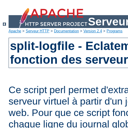
Serveu
Apache
>
Serveur HTTP
>
Documentation
>
Version 2.4
>
Programs
split-logfile - Eclat
fonction des serveur
Ce script perl permet d'extr
serveur virtuel à partir d'un
web. Pour que ce script fon
chaque ligne du journal globa