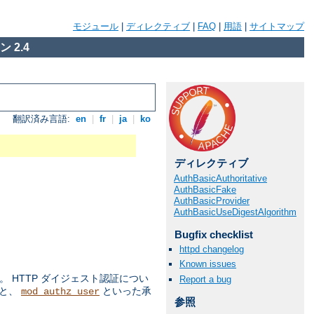
モジュール
|
ディレクティブ
|
FAQ
|
用語
|
サイトマップ
 2.4
翻訳済み言語:
en
|
fr
|
ja
|
ko
ディレクティブ
AuthBasicAuthoritative
AuthBasicFake
AuthBasicProvider
AuthBasicUseDigestAlgorithm
Bugfix checklist
httpd changelog
Known issues
 HTTP ダイジェスト認証につい
Report a bug
ルと、
といった承
mod_authz_user
参照