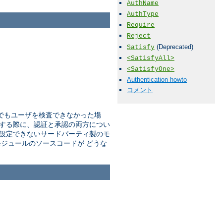
AuthName
AuthType
Require
Reject
(Deprecated)
Satisfy
<SatisfyAll>
<SatisfyOne>
Authentication howto
コメント
でもユーザを検査できなかった場
する際に、認証と承認の両方につい
設定できないサードパーティ製のモ
ジュールのソースコードが どうな