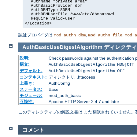
AuthName "private area"
AuthBasicProvider dbm
AuthDBMType SDBM
AuthDBMUserFile /www/etc/dbmpasswd
Require valid-user
</Location>
認証プロバイダは
,
,
mod_authn_dbm
mod_authn_file
mod_a
AuthBasicUseDigestAlgorithm
ディレクティ
説明:
Check passwords against the authentication pro
構文:
AuthBasicUseDigestAlgorithm MD5|Off
デフォルト:
AuthBasicUseDigestAlgorithm Off
コンテキスト:
ディレクトリ, .htaccess
上書き:
AuthConfig
ステータス:
Base
モジュール:
mod_auth_basic
互換性:
Apache HTTP Server 2.4.7 and later
このディレクティブの解説文書は まだ翻訳されていません。
コメント