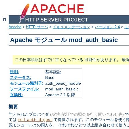
Apache
>
HTTP サーバ
>
ドキュメンテーション
>
バージョン 2.4
>
モ
Apache モジュール mod_auth_basic
この日本語訳はすでに古くなっている 可能性があります。 最
説明:
基本認証
ステータス:
Base
モジュール識別子:
auth_basic_module
ソースファイル:
mod_auth_basic.c
互換性:
Apache 2.1 以降
概要
与えられたプロバイダ
(
訳注:
認証での照会を行う問い合わせ先)
で
ては
で提供されます。このモジュールを使う
mod_auth_digest
認モジュールとの両方を、 それぞれひとつ以上組み合わせて使う