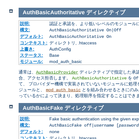
AuthBasicAuthoritative
ディレクティブ
説明:
認証と承認を、より低いレベルのモジュールに
構文:
AuthBasicAuthoritative On|Off
デフォルト:
AuthBasicAuthoritative On
コンテキスト:
ディレクトリ, .htaccess
上書き:
AuthConfig
ステータス:
Base
モジュール:
mod_auth_basic
通常は、
ディレクティブで指定した承認
AuthBasicProvider
合、アクセス拒否します。
を
AuthBasicAuthoritative
Of
て、 プロバイダー機構で実装されていないモジュールに処理
ジュールと、
とを組み合わせるときにのみ
mod_auth_basic
っているかによって決まり、処理順序を指定することはでき
AuthBasicFake
ディレクティブ
説明:
Fake basic authentication using the given e
構文:
AuthBasicFake off|
username
[
password
デフォルト:
none
コンテキスト:
ディレクトリ, .htaccess