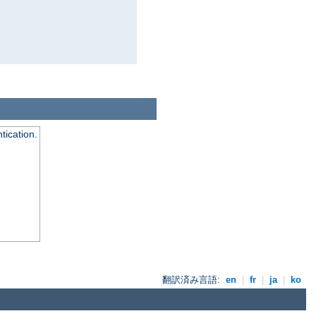
tication.
翻訳済み言語:
en
|
fr
|
ja
|
ko